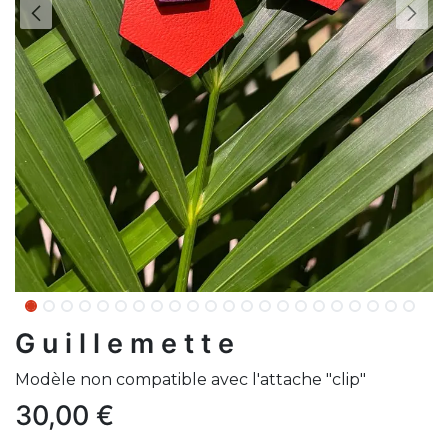
G u i l l e m e t t e
Modèle non compatible avec l'attache "clip"
30,00
€