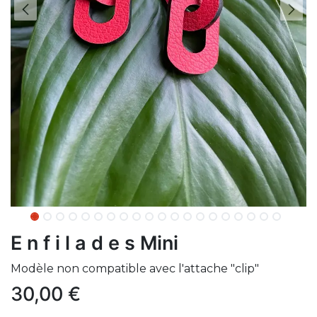
E n f i l a d e s Mini
Modèle non compatible avec l'attache "clip"
30,00
€