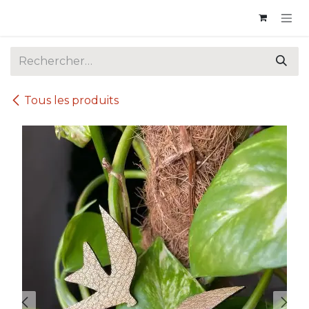
Se rendre au contenu
Tous les produits